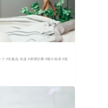
ック
#乳製品 気道
#保険診療
#喉の粘液
#就