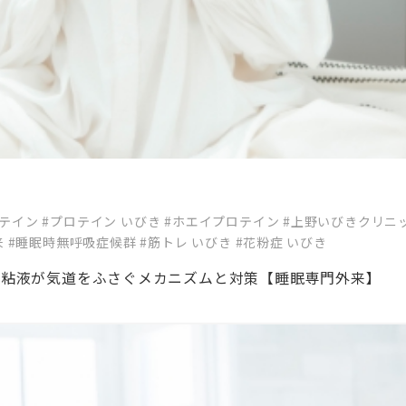
ロテイン
#プロテイン いびき
#ホエイプロテイン
#上野いびきクリニ
来
#睡眠時無呼吸症候群
#筋トレ いびき
#花粉症 いびき
の粘液が気道をふさぐメカニズムと対策【睡眠専門外来】