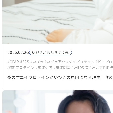
2026.07.26
いびきがもたらす問題
#CPAP
#SAS
#いびき
#いびき悪化
#ソイプロテイン
#ピープ
寝前 プロテイン
#気道粘液
#気道閉塞
#睡眠の質
#睡眠専門外
夜のホエイプロテインがいびきの原因になる理由｜喉