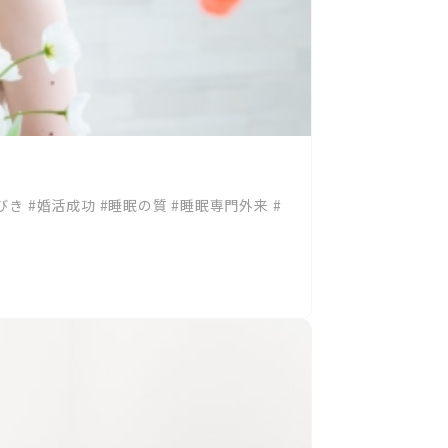
びき
#婚活成功
#睡眠の質
#睡眠専門外来
#