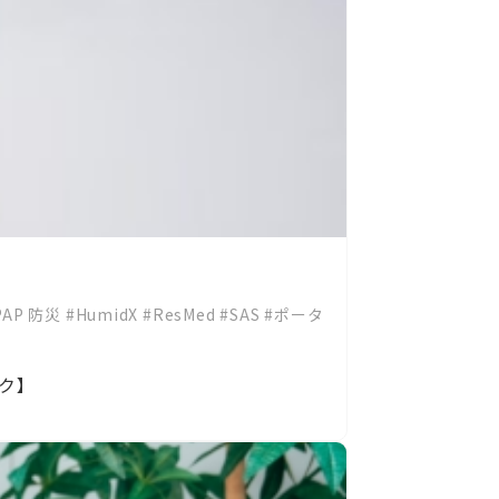
PAP 防災
#HumidX
#ResMed
#SAS
#ポータ
ック】