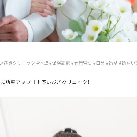
野いびきクリニック
#体型
#保険診療
#健康管理
#口臭
#婚活
#婚活い
活成功率アップ【上野いびきクリニック】