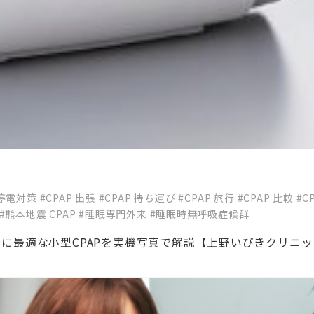
 停電対策
#CPAP 出張
#CPAP 持ち運び
#CPAP 旅行
#CPAP 比較
#C
#熊本地震 CPAP
#睡眠専門外来
#睡眠時無呼吸症候群
｜防災・旅行に最適な小型CPAPを実機写真で解説【上野いびきクリニ