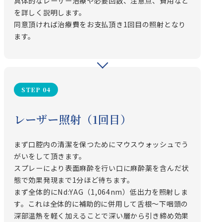
具体的なレーザー治療や必要回数、注意点、費用など
を詳しく説明します。
同意頂ければ治療費をお支払頂き1回目の照射となり
ます。
STEP 04
レーザー照射（1回目）
まず口腔内の清潔を保つためにマウスウォッシュでう
がいをして頂きます。
スプレーにより表面麻酔を行い口に麻酔薬を含んだ状
態で効果発現まで1分ほど待ちます。
まず全体的にNd:YAG（1,064nm）低出力を照射しま
す。これは全体的に補助的に併用して舌根〜下咽頭の
深部温熱を軽く加えることで深い層から引き締め効果