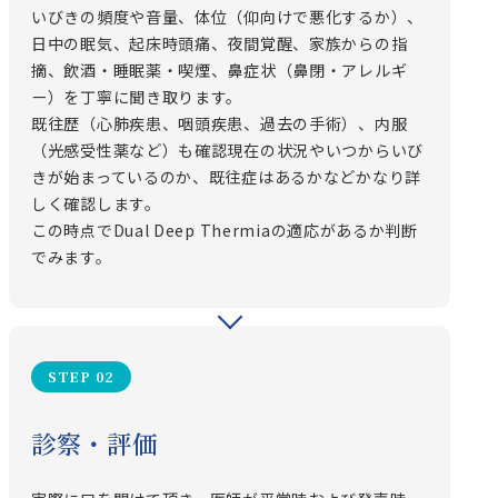
いびきの頻度や音量、体位（仰向けで悪化するか）、
日中の眠気、起床時頭痛、夜間覚醒、家族からの指
摘、飲酒・睡眠薬・喫煙、鼻症状（鼻閉・アレルギ
ー）を丁寧に聞き取ります。
既往歴（心肺疾患、咽頭疾患、過去の手術）、内服
（光感受性薬など）も確認現在の状況やいつからいび
きが始まっているのか、既往症はあるかなどかなり詳
しく確認します。
この時点でDual Deep Thermiaの適応があるか判断
でみます。
STEP 02
診察・評価