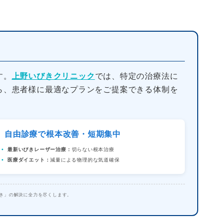
す。
上野いびきクリニック
では、特定の治療法に
ら、患者様に最適なプランをご提案できる体制を
自由診療で根本改善・短期集中
最新いびきレーザー治療：
切らない根本治療
医療ダイエット：
減量による物理的な気道確保
き」の解決に全力を尽くします。