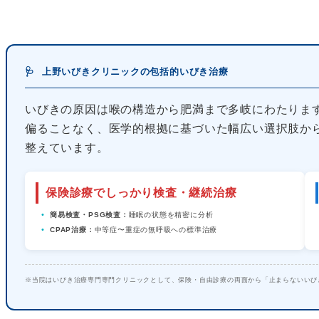
🩺
上野いびきクリニックの包括的いびき治療
いびきの原因は喉の構造から肥満まで多岐にわたりま
偏ることなく、医学的根拠に基づいた幅広い選択肢か
整えています。
保険診療でしっかり検査・継続治療
簡易検査・PSG検査：
睡眠の状態を精密に分析
CPAP治療：
中等症〜重症の無呼吸への標準治療
※当院はいびき治療専門専門クリニックとして、保険・自由診療の両面から「止まらないいび