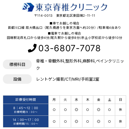
〒114-0013 東京都北区東田端2-11-11
■車でお越しの場合
首都川口線 扇大橋出口（尾久橋通りを東京方面へ約20分）/駐車場4台あり
■電車でお越しの場合
田端駅北改札口から徒歩4分/尾久駅から徒歩8分/赤土小学校前から徒歩10分
03-6807-7078
脊椎・脊髄外科,整形外科,麻酔科,ペインクリニッ
標榜科目
ク
設備
レントゲン撮影/CT/MRI/手術室2室
診療受付時間
月
火
水
木
金
土
日
8：45〜12：00
○
○
◎
○
◎
○
休
診療時間/9：00〜
14：00〜17：00
○
○
◎
○
◎
○
休
診療時間/15：00〜