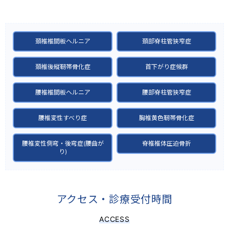
頚椎椎間板ヘルニア
頚部脊柱管狭窄症
頚椎後縦靭帯骨化症
首下がり症候群
腰椎椎間板ヘルニア
腰部脊柱管狭窄症
腰椎変性すべり症
胸椎黄色靭帯骨化症
腰椎変性側弯・後弯症(腰曲が
脊椎椎体圧迫骨折
り)
アクセス・診療受付時間
ACCESS