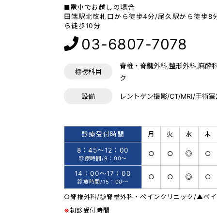
■電車でお越しの場合
田端駅北改札口から徒歩4分/尾久駅から徒歩8
ら徒歩10分
03-6807-7078
脊椎・脊髄外科,整形外科,麻酔
標榜科目
ク
設備
レントゲン撮影/CT/MRI/手術室
診療受付時間
月
火
水
木
8：45〜12：00
○
○
◎
○
診療時間/9：00〜
14：00〜17：00
○
○
◎
○
診療時間/15：00〜
○脊椎外科/◎脊椎外科・ペインクリニック/▲ペ
※
初診受付時間