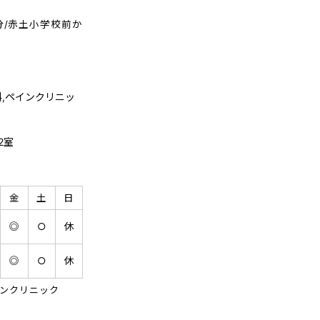
分/赤土小学校前か
科,ペインクリニッ
2室
金
土
日
◎
○
休
◎
○
休
インクリニック